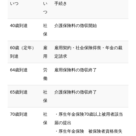
いつ
い
手続き
つ
40歳到達
社
介護保険料の徴収開始
保
60歳（定年）
雇
雇用契約・社会保険得喪・年金の裁
到達
用
定請求
64歳到達
労
雇用保険料の徴収終了
働
65歳到達
社
介護保険料の徴収終了
保
70歳到達
社
・厚生年金保険70歳以上被用者該当
保
届の提出
・厚生年金保険 被保険者資格喪失