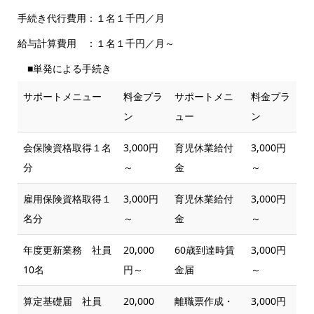
手続き代行費用：１名１千円／月
給与計算費用 ：１名１千円／月～
■単発による手続き
サポートメニュー
料金プラ
サポートメニ
料金プラ
ン
ュー
ン
会保険資格取得１名
3,000円
育児休業給付
3,000円
分
～
金
～
雇用保険資格取得１
3,000円
育児休業給付
3,000円
名分
～
金
～
年度更新業務 社員
20,000
60歳到達時賃
3,000円
10名
円～
金届
～
算定基礎届 社員
20,000
離職票作成・
3,000円